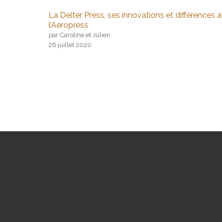
La Delter Press, ses innovations et différences 
l’Aeropress
par Caroline et Julien
26 juillet 2020